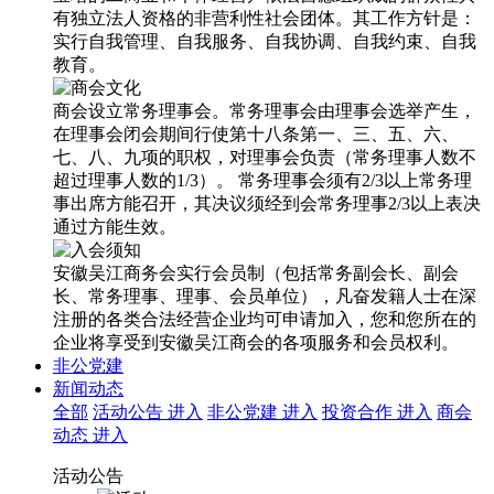
有独立法人资格的非营利性社会团体。其工作方针是：
实行自我管理、自我服务、自我协调、自我约束、自我
教育。
商会设立常务理事会。常务理事会由理事会选举产生，
在理事会闭会期间行使第十八条第一、三、五、六、
七、八、九项的职权，对理事会负责（常务理事人数不
超过理事人数的1/3）。 常务理事会须有2/3以上常务理
事出席方能召开，其决议须经到会常务理事2/3以上表决
通过方能生效。
安徽吴江商务会实行会员制（包括常务副会长、副会
长、常务理事、理事、会员单位），凡奋发籍人士在深
注册的各类合法经营企业均可申请加入，您和您所在的
企业将享受到安徽吴江商会的各项服务和会员权利。
非公党建
新闻动态
全部
活动公告
进入
非公党建
进入
投资合作
进入
商会
动态
进入
活动公告