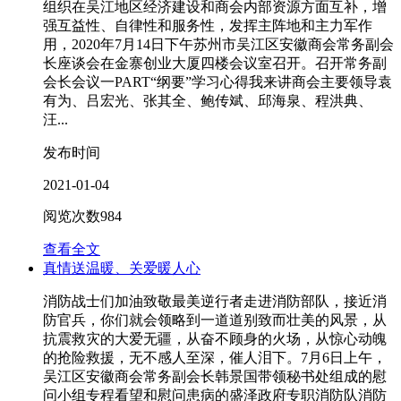
组织在吴江地区经济建设和商会内部资源方面互补，增
强互益性、自律性和服务性，发挥主阵地和主力军作
用，2020年7月14日下午苏州市吴江区安徽商会常务副会
长座谈会在金寨创业大厦四楼会议室召开。召开常务副
会长会议一PART“纲要”学习心得我来讲商会主要领导袁
有为、吕宏光、张其全、鲍传斌、邱海泉、程洪典、
汪...
发布时间
2021-01-04
阅览次数
984
查看全文
真情送温暖、关爱暖人心
消防战士们加油致敬最美逆行者走进消防部队，接近消
防官兵，你们就会领略到一道道别致而壮美的风景，从
抗震救灾的大爱无疆，从奋不顾身的火场，从惊心动魄
的抢险救援，无不感人至深，催人泪下。7月6日上午，
吴江区安徽商会常务副会长韩景国带领秘书处组成的慰
问小组专程看望和慰问患病的盛泽政府专职消防队消防