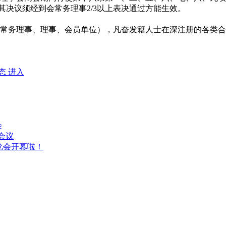
，其决议须经到会常务理事2/3以上表决通过方能生效。
常务理事、理事、会员单位），凡奋发籍人士在深注册的各类合
态
进入
会
作会议
览会开幕啦！