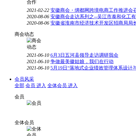
2021-02-22
安徽商会・绸都网跨境电商工作推进会
2020-08-06
安徽商会走访系列之--吴江市泰和化工
2020-08-06
安徽省淮南市经济技术开发区招商局局
商会动态
2021-06-10
6月3日五河县领导走访调研我会
2021-06-10
争做最美徽姑娘，我们在行动
2021-06-10
5月19日“落地式企业绩效管理体系设计
会员风采
全部
会员
进入
全体会员
进入
会员
全体会员