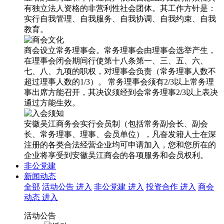
有独立法人资格的非营利性社会团体。其工作方针是：
实行自我管理、自我服务、自我协调、自我约束、自我
教育。
商会设立常务理事会。常务理事会由理事会选举产生，
在理事会闭会期间行使第十八条第一、三、五、六、
七、八、九项的职权，对理事会负责（常务理事人数不
超过理事人数的1/3）。 常务理事会须有2/3以上常务理
事出席方能召开，其决议须经到会常务理事2/3以上表决
通过方能生效。
安徽吴江商务会实行会员制（包括常务副会长、副会
长、常务理事、理事、会员单位），凡奋发籍人士在深
注册的各类合法经营企业均可申请加入，您和您所在的
企业将享受到安徽吴江商会的各项服务和会员权利。
非公党建
新闻动态
全部
活动公告
进入
非公党建
进入
投资合作
进入
商会
动态
进入
活动公告