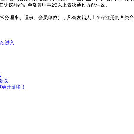
，其决议须经到会常务理事2/3以上表决通过方能生效。
常务理事、理事、会员单位），凡奋发籍人士在深注册的各类合
态
进入
会
作会议
览会开幕啦！