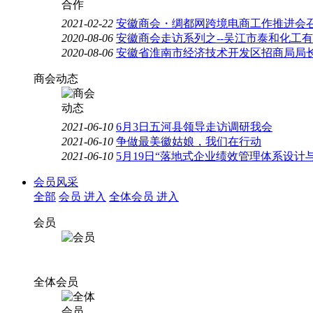
2021-02-22
安徽商会・绸都网跨境电商工作推进会
2020-08-06
安徽商会走访系列之--吴江市泰和化工
2020-08-06
安徽省淮南市经济技术开发区招商局局
商会动态
2021-06-10
6月3日五河县领导走访调研我会
2021-06-10
争做最美徽姑娘，我们在行动
2021-06-10
5月19日“落地式企业绩效管理体系设计
会员风采
全部
会员
进入
全体会员
进入
会员
全体会员