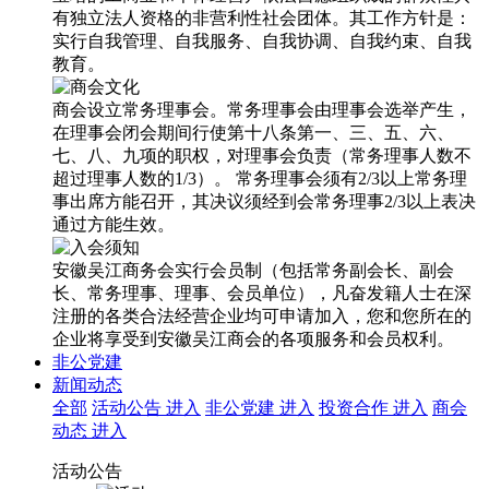
有独立法人资格的非营利性社会团体。其工作方针是：
实行自我管理、自我服务、自我协调、自我约束、自我
教育。
商会设立常务理事会。常务理事会由理事会选举产生，
在理事会闭会期间行使第十八条第一、三、五、六、
七、八、九项的职权，对理事会负责（常务理事人数不
超过理事人数的1/3）。 常务理事会须有2/3以上常务理
事出席方能召开，其决议须经到会常务理事2/3以上表决
通过方能生效。
安徽吴江商务会实行会员制（包括常务副会长、副会
长、常务理事、理事、会员单位），凡奋发籍人士在深
注册的各类合法经营企业均可申请加入，您和您所在的
企业将享受到安徽吴江商会的各项服务和会员权利。
非公党建
新闻动态
全部
活动公告
进入
非公党建
进入
投资合作
进入
商会
动态
进入
活动公告